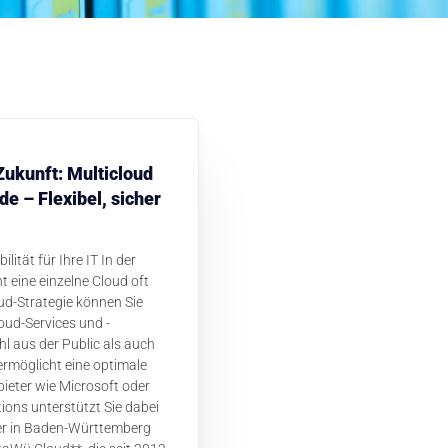
Zukunft: Multicloud
e – Flexibel, sicher
lität für Ihre IT In der
ht eine einzelne Cloud oft
oud-Strategie können Sie
oud-Services und -
l aus der Public als auch
ermöglicht eine optimale
ieter wie Microsoft oder
ions unterstützt Sie dabei
ter in Baden-Württemberg