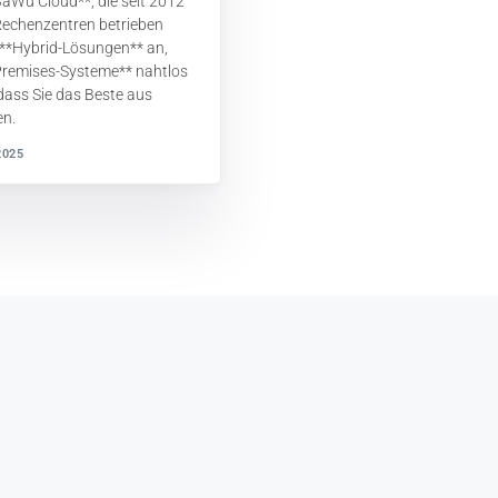
BaWü Cloud**, die seit 2012
echenzentren betrieben
r **Hybrid-Lösungen** an,
Premises-Systeme** nahtlos
dass Sie das Beste aus
en.
2025