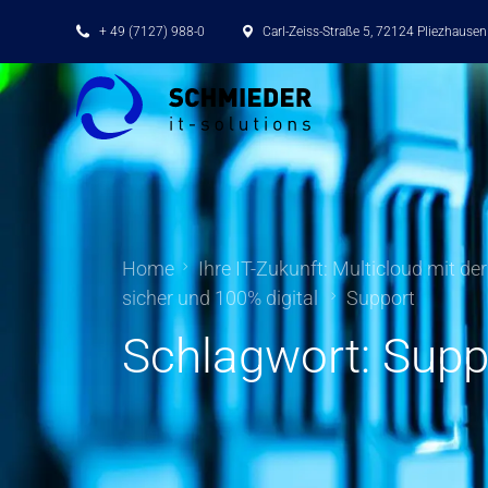
+ 49 (7127) 988-0
Carl-Zeiss-Straße 5, 72124 Pliezhausen
Home
Ihre IT-Zukunft: Multicloud mit de
sicher und 100% digital
Support
Schlagwort:
Supp