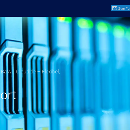
r BaWü-Cloud.de – Flexibel,
ort