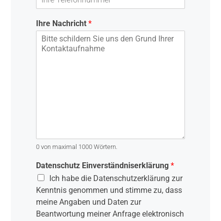
l
l
-
b
A
e
Ihre Nachricht
*
d
s
r
t
e
ä
s
t
s
i
e
g
e
n
0 von maximal 1000 Wörtern.
Datenschutz Einverständniserklärung
*
Ich habe die Datenschutzerklärung zur
Kenntnis genommen und stimme zu, dass
meine Angaben und Daten zur
Beantwortung meiner Anfrage elektronisch