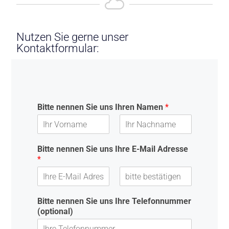
Nutzen Sie gerne unser
Kontaktformular:
Bitte nennen Sie uns Ihren Namen
*
V
N
o
a
Bitte nennen Sie uns Ihre E-Mail Adresse
r
c
*
n
h
a
n
m
a
e
m
E
E
e
-
-
Bitte nennen Sie uns Ihre Telefonnummer
M
M
(optional)
a
a
i
i