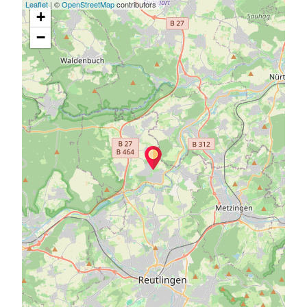
Leaflet
| ©
OpenStreetMap
contributors
+
−