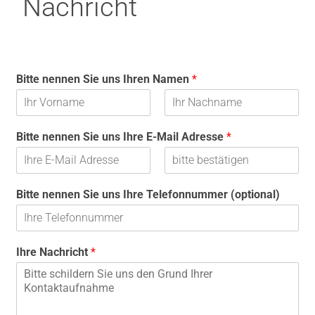
Nachricht
Bitte nennen Sie uns Ihren Namen
*
V
N
o
a
Bitte nennen Sie uns Ihre E-Mail Adresse
*
r
c
n
h
a
n
m
a
E
E
e
m
-
-
Bitte nennen Sie uns Ihre Telefonnummer (optional)
e
M
M
a
a
i
i
l
l
-
b
Ihre Nachricht
*
A
e
d
s
r
t
e
ä
s
t
s
i