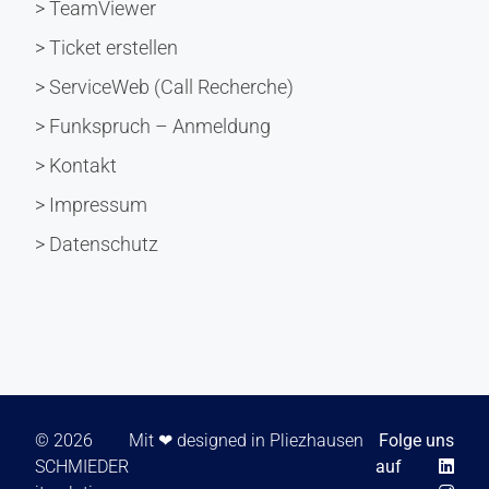
> TeamViewer
> Ticket erstellen
> ServiceWeb (Call Recherche)
> Funkspruch – Anmeldung
> Kontakt
> Impressum
> Datenschutz
© 2026
Mit ❤ designed in Pliezhausen
Folge uns
> TeamViewer
> Ticket erstellen
SCHMIEDER
auf
> ServiceWeb (Call Recherche)