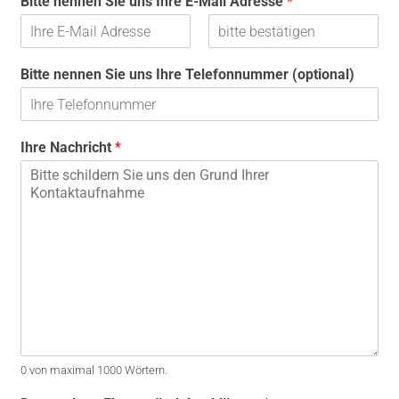
Bitte nennen Sie uns Ihre E-Mail Adresse
*
r
c
n
h
a
n
m
a
E
E
e
m
-
-
Bitte nennen Sie uns Ihre Telefonnummer (optional)
e
M
M
a
a
i
i
l
l
-
b
Ihre Nachricht
*
A
e
d
s
r
t
e
ä
s
t
s
i
e
g
e
n
0 von maximal 1000 Wörtern.