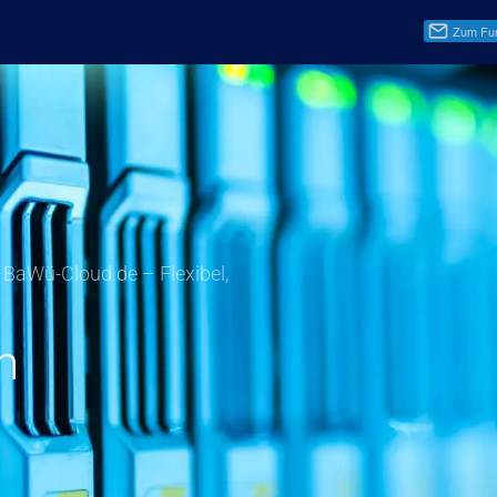
r BaWü-Cloud.de – Flexibel,
n