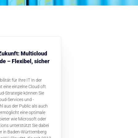
Zukunft: Multicloud
e – Flexibel, sicher
lität für Ihre IT In der
ht eine einzelne Cloud oft
oud-Strategie können Sie
oud-Services und -
l aus der Public als auch
ermöglicht eine optimale
ieter wie Microsoft oder
ions unterstützt Sie dabei
ter in Baden-Württemberg