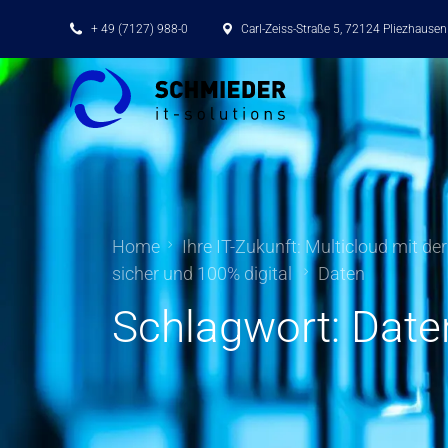
+ 49 (7127) 988-0
Carl-Zeiss-Straße 5, 72124 Pliezhausen
Home
Ihre IT-Zukunft: Multicloud mit de
sicher und 100% digital
Daten
Schlagwort:
Date