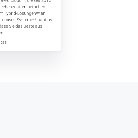
BaWü Cloud**, die seit 2012
echenzentren betrieben
r **Hybrid-Lösungen** an,
Premises-Systeme** nahtlos
dass Sie das Beste aus
en.
2025